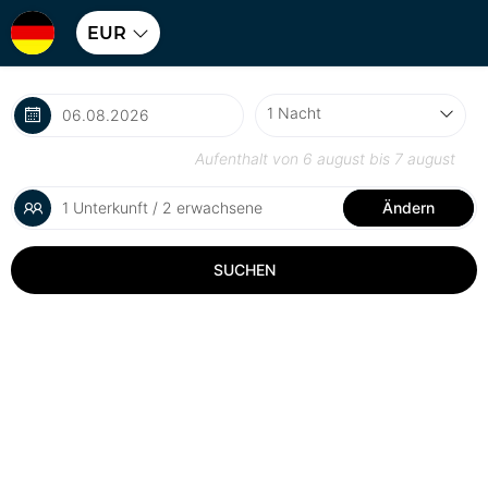
EUR
Aufenthalt von
6 august
bis
7 august
1 Unterkunft / 2 erwachsene
Ändern