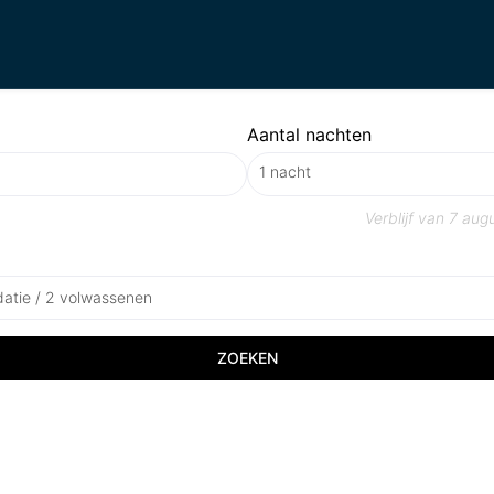
Aantal nachten
Verblijf van
7 aug
atie / 2 volwassenen