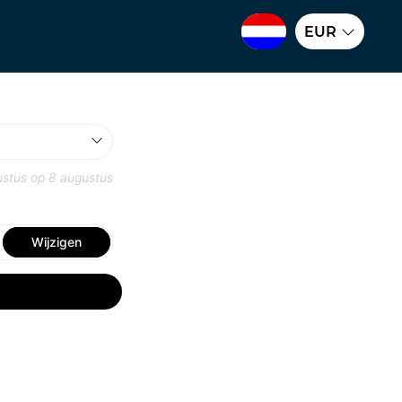
EUR
ustus
op
8 augustus
Wijzigen