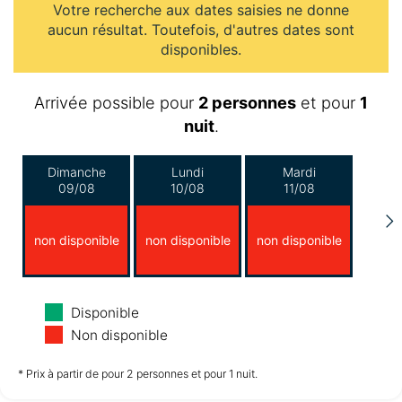
Votre recherche aux dates saisies ne donne
aucun résultat. Toutefois, d'autres dates sont
disponibles.
Arrivée possible pour
2 personnes
et pour
1
nuit
.
Dimanche
Lundi
Mardi
09/08
10/08
11/08
non disponible
non disponible
non disponible
Mercredi
Jeudi
Vendredi
Disponible
12/08
13/08
14/08
Non disponible
non disponible
non disponible
non disponible
* Prix à partir de pour 2 personnes et pour 1 nuit.