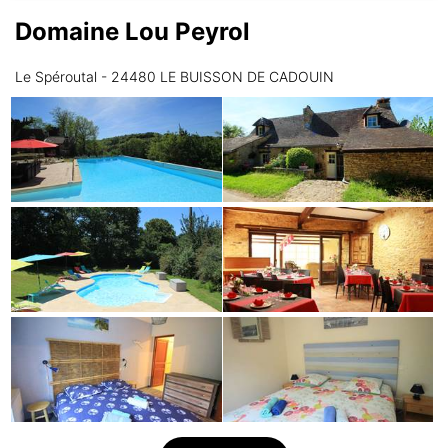
Domaine Lou Peyrol
Samedi
15/08
Le Spéroutal - 24480 LE BUISSON DE CADOUIN
non disponible