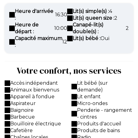
Heure d'arrivée
Lit(s) simple(s) :
4
16:30
:
Lit(s) queen size :
2
Heure de
Canapé-lit(s)
10:00
2
départ :
double(s) :
Capacité maximum
Lit(s) bébé :
Oui
12
:
Votre confort, nos services
Accès indépendant
Lit bébé (sur
Animaux bienvenus
demande)
Appareil à fondue
Lit enfant
Aspirateur
Micro-ondes
Baignoire
Penderie - rangement
Barbecue
- cintres
Bouilloire électrique
Produits d'accueil
Cafetière
Produits de bains
Chaînes locales
Radio