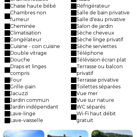
Chaise haute bébé
Réfrigérateur
Chambres non
Salle de bain privative
fumeur
Salle d'eau privative
Cheminée
Salon de jardin
Climatisation
Sèche cheveux
Congélateur
Sèche linge privatif
Cuisine - coin cuisine
Sèche serviettes
Double vitrage
Téléphone
Douche
Télévision écran plat
Draps et linges
Terrasse ou balcon
compris
privatif
Four
Terrasse privative
Grille-pain
Toilettes séparées
Jacuzzi
Vue mer
Jardin commun
Vue sur nature
Jardin indépendant
WC séparés
Lave-linge
Wi-Fi haut débit
Lave-vaisselle
gratuit