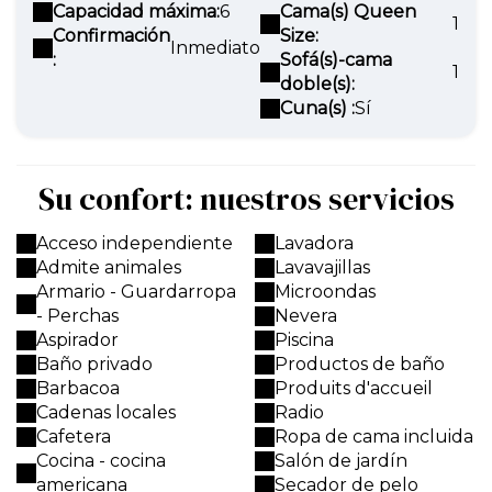
Capacidad máxima:
6
Cama(s) Queen
1
Confirmación
Size:
Inmediato
:
Sofá(s)-cama
1
doble(s):
Cuna(s) :
Sí
Su confort: nuestros servicios
Acceso independiente
Lavadora
Admite animales
Lavavajillas
Armario - Guardarropa
Microondas
- Perchas
Nevera
Aspirador
Piscina
Baño privado
Productos de baño
Barbacoa
Produits d'accueil
Cadenas locales
Radio
Cafetera
Ropa de cama incluida
Cocina - cocina
Salón de jardín
americana
Secador de pelo