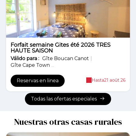
Forfait semaine Gites été 2026 TRES
HAUTE SAISON
Válido
para
:
Gîte Boucan Canot
|
Gîte Cape Town
...
Hasta
21 août 26
Reservas en linea
Todas las ofertas especiales
Nuestras otras casas rurales