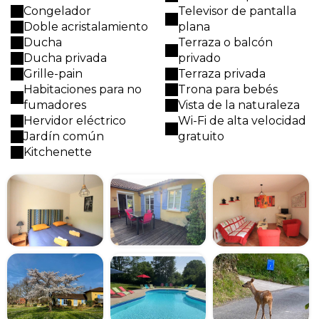
Congelador
Televisor de pantalla
Doble acristalamiento
plana
Ducha
Terraza o balcón
Ducha privada
privado
Grille-pain
Terraza privada
Habitaciones para no
Trona para bebés
fumadores
Vista de la naturaleza
Hervidor eléctrico
Wi-Fi de alta velocidad
Jardín común
gratuito
Kitchenette