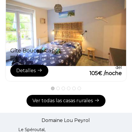
Gîte Boucan Canot
Capacidad máxima:6
del
Detalles
105€ /noche
Ver todas las casas rurales
Domaine Lou Peyrol
Le Spéroutal,